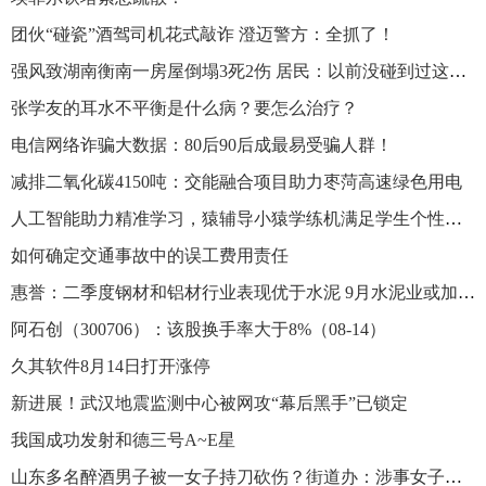
团伙“碰瓷”酒驾司机花式敲诈 澄迈警方：全抓了！
强风致湖南衡南一房屋倒塌3死2伤 居民：以前没碰到过这么大的风
张学友的耳水不平衡是什么病？要怎么治疗？
电信网络诈骗大数据：80后90后成最易受骗人群！
减排二氧化碳4150吨：交能融合项目助力枣菏高速绿色用电
人工智能助力精准学习，猿辅导小猿学练机满足学生个性化学习需求
如何确定交通事故中的误工费用责任
惠誉：二季度钢材和铝材行业表现优于水泥 9月水泥业或加快复苏
阿石创（300706）：该股换手率大于8%（08-14）
久其软件8月14日打开涨停
新进展！武汉地震监测中心被网攻“幕后黑手”已锁定
我国成功发射和德三号A~E星
山东多名醉酒男子被一女子持刀砍伤？街道办：涉事女子已被带走