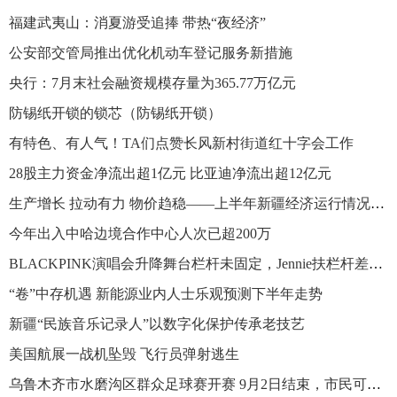
福建武夷山：消夏游受追捧 带热“夜经济”
公安部交管局推出优化机动车登记服务新措施
央行：7月末社会融资规模存量为365.77万亿元
防锡纸开锁的锁芯（防锡纸开锁）
有特色、有人气！TA们点赞长风新村街道红十字会工作
28股主力资金净流出超1亿元 比亚迪净流出超12亿元
生产增长 拉动有力 物价趋稳——上半年新疆经济运行情况扫描
今年出入中哈边境合作中心人次已超200万
BLACKPINK演唱会升降舞台栏杆未固定，Jennie扶栏杆差点摔下去
“卷”中存机遇 新能源业内人士乐观预测下半年走势
新疆“民族音乐记录人”以数字化保护传承老技艺
美国航展一战机坠毁 飞行员弹射逃生
乌鲁木齐市水磨沟区群众足球赛开赛 9月2日结束，市民可免费观赛