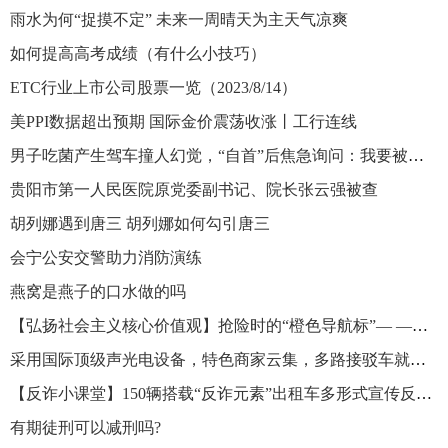
雨水为何“捉摸不定” 未来一周晴天为主天气凉爽
如何提高高考成绩（有什么小技巧）
ETC行业上市公司股票一览（2023/8/14）
美PPI数据超出预期 国际金价震荡收涨丨工行连线
男子吃菌产生驾车撞人幻觉，“自首”后焦急询问：我要被关几天？
贵阳市第一人民医院原党委副书记、院长张云强被查
胡列娜遇到唐三 胡列娜如何勾引唐三
会宁公安交警助力消防演练
燕窝是燕子的口水做的吗
【弘扬社会主义核心价值观】抢险时的“橙色导航标”— —记乔尔玛养护站站长吐尔逊江·吐拉洪
采用国际顶级声光电设备，特色商家云集，多路接驳车就位 乌鲁木齐迷笛音乐节服务信息密集发布
【反诈小课堂】150辆搭载“反诈元素”出租车多形式宣传反诈常识 乌鲁木齐市首批反诈宣传出租车发车
有期徒刑可以减刑吗?