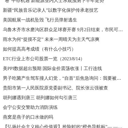
“卷”中存机遇 新能源业内人士乐观预测下半年走势
新疆“民族音乐记录人”以数字化保护传承老技艺
美国航展一战机坠毁 飞行员弹射逃生
乌鲁木齐市水磨沟区群众足球赛开赛 9月2日结束，市民可免费观赛
雨水为何“捉摸不定” 未来一周晴天为主天气凉爽
如何提高高考成绩（有什么小技巧）
ETC行业上市公司股票一览（2023/8/14）
美PPI数据超出预期 国际金价震荡收涨丨工行连线
男子吃菌产生驾车撞人幻觉，“自首”后焦急询问：我要被关几天？
贵阳市第一人民医院原党委副书记、院长张云强被查
胡列娜遇到唐三 胡列娜如何勾引唐三
会宁公安交警助力消防演练
燕窝是燕子的口水做的吗
【弘扬社会主义核心价值观】抢险时的“橙色导航标”— —记乔尔玛养护站站长吐尔逊江·吐拉洪