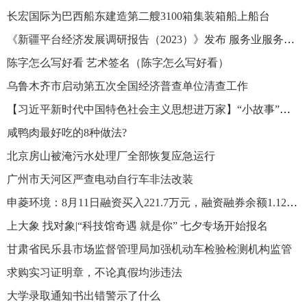
长宏国际为巴西船东建造第二艘3100箱集装箱船上船台
《新疆平台经济发展调研报告（2023）》发布 服务业服务与交易数据居各平台首位
陈字怎么写好看 艺术签名（陈字怎么写好看）
乌鲁木齐市启动第五次全国经济普查单位清查工作
【习近平新时代中国特色社会主义思想进万家】“小故事”讲透“大道理” 推动党的二十大精神入脑入心
咸鸭肉最好吃的8种做法?
北京房山被淹污水处理厂全部恢复应急运行
广州市天河区严查电动自行车非法改装
申菱环境：8月11日融资买入221.7万元，融资融券余额1.12亿元
上大象 找对象|“科技馆奇遇 就是你” 七夕专场开始报名
甘肃省民乐县市场监督管理局加强机动车检验检测机构监管
求购实习证明章，不论真假均涉违法
大学录取通知书出错警示了什么