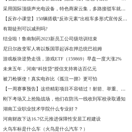
采用国际顶级声光电设备，特色商家云集，多路接驳车就位 乌鲁木齐迷笛音乐节服务信息密集发布
【反诈小课堂】150辆搭载“反诈元素”出租车多形式宣传反诈常识 乌鲁木齐市首批反诈宣传出租车发车
有期徒刑可以减刑吗?
结业啦！鲁南制药2023新员工公司级培训结束
尼日尔政变军人将以叛国罪起诉在押总统巴祖姆
游戏板块逆势走强，游戏ETF（159869）早盘一度大涨2%
未来五年，河南“科技贷”授信支持将达百亿元
被刀枪驱使！真实电诈比《孤注一掷》更可怕
【一周赛事预告】这些精彩项目不容错过！射箭、举重、场地车......
刚下考场又上抢险战场，他们在防汛一线收到军校录取通知
湖南工业职业技术学院什么专业好？
河南财政下达16.7亿元推进保障性安居工程建设
火鸟车标是什么车（火鸟是什么汽车？）