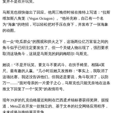
复并不是在开玩笑。
马斯克也很快做出了回应。他周三晚些时候在推特上写道：“拉斯
维加斯八角笼（Vegas Octagon）。”他补充称，自己有一个名
为“海象”的绝招，可以轻松把对手压在身下，并发布了一张海象
的动图。
在一众“吃瓜群众”的围观和拱火之下，这场两位亿万富翁之间的
角斗似乎已经注定要发生了。但一个关键人物出现了，强烈要求
取消这场角斗，这就是马斯克的妈妈梅耶尔·马斯克。
她说：“不是开玩笑。要文斗不要武斗。在扶手椅里。相隔4英
尺。最有趣的人赢。”几小时后她又发推称：“事实上，我取消了
这场比赛。我还没告诉他们。但我还是要说，角斗取消了，以防
万一……”面对母亲的一片爱子之心，马斯克也只能无奈地在这条
推文下回复了一个“笑哭”的表情符号。
现年39岁的扎克伯格最近刚刚在巴西柔术锦标赛获得奖牌。据报
道，Meta正在开发一款独立的、基于文本的社交网络应用程序，
未来或将与推特展开竞争。