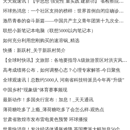
天天观速讯丨【学思想 强党性 重实践 建新功】 省检察院：坚持把检视整改贯穿始终 以解决突出问题深化主题教育成效
环球热消息：一个社区支持的榜样：世界首例自闭症确诊患者去世
激昂青春的奋斗新篇——中国共产主义青年团第十九次全国代表大会侧记|世界时快讯
联想小新笔记本电脑（联想5000以内笔记本）
如何充分利用您刚购买的速溶锅_精选
快播：新跃村_关于新跃村简介
【全球时快讯】文旅部：各地要指导A级旅游景区对洪灾风险区、地质灾害易发区等关键部位开展全面细致摸排
高考成绩将公布，如何调整心态？心理专家解答-今日聚焦
全球观速讯丨总数约5000人 河南省科技特派员今年再“升级”
中国乡村“现象级”体育赛事频现
最新动作！多国央行宣布：加息！_天天通讯
薄荷糖吃多了上瘾_薄荷糖吃多了会怎么样-观热点
甘肃省敦煌市发布雷电黄色预警 环球播报
世界快消息！发达经济体通胀难降 英国鹰派大幅加息50个基点