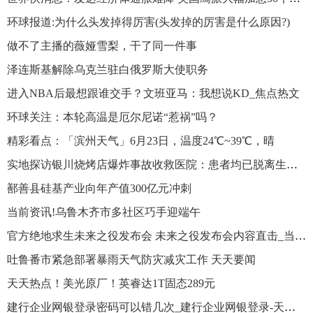
环球报道:为什么头发掉得厉害(头发掉的厉害是什么原因?)
做不了主播的薇娅雪梨，干了同一件事
泽连斯基解除乌克兰驻白俄罗斯大使职务
进入NBA后最想跟谁交手？文班亚马：我想说KD_焦点热文
环球关注：本轮高温是厄尔尼诺“惹祸”吗？
精彩看点：「滨州天气」6月23日，温度24℃~39℃，晴
实地探访银川烧烤店爆炸事故收救医院：患者均已脱离生命危险
鄯善县硅基产业向年产值300亿元冲刺
当前资讯!乌鲁木齐市多社区巧手迎端午
官方绝地求生未来之役发布会 未来之役发布会内容直击_当前消息
吐鲁番市紧急部署暴雨天气防灾减灾工作 天天要闻
天天热点！美光原厂！英睿达1T固态289元
建行企业网银登录密码可以错几次_建行企业网银登录-天天滚动