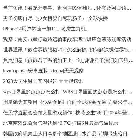
当前短讯！看龙舟赛事、逛河岸民俗摊儿，怀柔汤河口镇多项文化活动庆端午
男子切腹自尽（少女切腹自尽玩肠子） 全球快播
iPhone14用户体验一加11，考虑主力机。
观察：南安市举行道路运输事故车辆自燃应急演练观摩活动
世界通讯！微信零钱限额20万怎么解除_如何解决微信零钱限额20万
焦点消息！谦谦君子温润如玉上一句_谦谦君子温润如玉强极则辱情深不寿
kizunaplayer安卓直装_kizuna|天天观察
2023大学生钳工实习报告 天天观速讯
wps目录里的点点点怎么打_WPS目录里面的点点是怎么打出来的
周星驰为其项目《少林女足》面向全球招募女演员 要求年青貌美
任天堂直面会公布大量游戏新作 “桃花公主”将于2024年登陆NS平台
北京南郊观象台气温达到40.7℃ 打破6月最高气温纪录
韩国政府现禁止从日本多个地区进口水产品 前脚带头给日本辩解