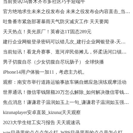
当前资讯!乌鲁木齐市多社区巧手迎端午
官方绝地求生未来之役发布会 未来之役发布会内容直击_当前消息
吐鲁番市紧急部署暴雨天气防灾减灾工作 天天要闻
天天热点！美光原厂！英睿达1T固态289元
建行企业网银登录密码可以错几次_建行企业网银登录-天天滚动
当前短讯！看龙舟赛事、逛河岸民俗摊儿，怀柔汤河口镇多项文化活动庆端午
男子切腹自尽（少女切腹自尽玩肠子） 全球快播
iPhone14用户体验一加11，考虑主力机。
观察：南安市举行道路运输事故车辆自燃应急演练观摩活动
世界通讯！微信零钱限额20万怎么解除_如何解决微信零钱限额20万
焦点消息！谦谦君子温润如玉上一句_谦谦君子温润如玉强极则辱情深不寿
kizunaplayer安卓直装_kizuna|天天观察
2023大学生钳工实习报告 天天观速讯
wps目录里的点点点怎么打_WPS目录里面的点点是怎么打出来的