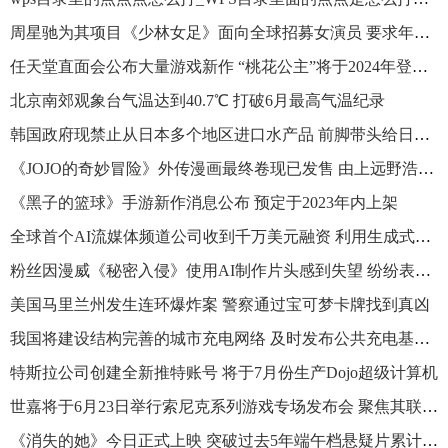
周星驰为其项目《少林女足》面向全球招募女演员 要求年青貌美
任天堂直面会公布大量游戏新作 “桃花公主”将于2024年登陆NS平台
北京南郊观象台气温达到40.7℃ 打破6月最高气温纪录
韩国政府现禁止从日本多个地区进口水产品 前脚带头给日本辩解
《JOJO的奇妙冒险》外传漫画最终卷现已发售 由上远野浩平与乌丸匡创作
《黑子的篮球》手游新作消息公布 预定于2023年内上架
全球首个AI流媒体频道公司收到千万美元融资 利用生成式AI技术复制他人声音
粉丝因漫威《秘密入侵》使用AI制作片头感到失望 纷纷表示脱粉弃剧
美国马里兰州发生连环爆炸案 警察通过宝可梦卡牌找到真凶
我国将建设结构完善的城市充电网络 及时发布公共充电基础设施使用情况
特斯拉公司创建全新推特账号 将于7月份生产Dojo超级计算机
世嘉将于6月23日举行索尼克系列游戏专场发布会 聚焦其联动内容及活动等
《消失的她》今日正式上映 突破过去5年端午档悬疑片累计票房纪录