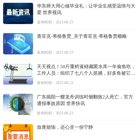
华东师大用心做毕业礼：让毕业生感受温情与大
爱 世界视讯
发布时间：2023-06-23
查菲克·蒂格鲁贾_关于查菲克·蒂格鲁贾概略
发布时间：2023-06-23
天天视点！50斤重鳄雀鳝藏匿水库一年偷鱼吃，
工作人员：组织了七八个人抓捕，好多鱼被它吃
了
发布时间：2023-06-23
广东揭阳一艘龙舟训练时侧翻致2人死亡，官方
通报事故原因 世界快讯
发布时间：2023-06-23
放逐烦恼，还心灵一份宁静