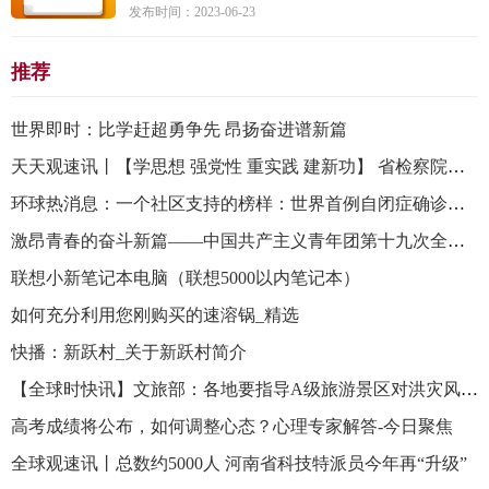
发布时间：2023-06-23
推荐
世界即时：比学赶超勇争先 昂扬奋进谱新篇
天天观速讯丨【学思想 强党性 重实践 建新功】 省检察院：坚持把检视整改贯穿始终 以解决突出问题深化主题教育成效
环球热消息：一个社区支持的榜样：世界首例自闭症确诊患者去世
激昂青春的奋斗新篇——中国共产主义青年团第十九次全国代表大会侧记|世界时快讯
联想小新笔记本电脑（联想5000以内笔记本）
如何充分利用您刚购买的速溶锅_精选
快播：新跃村_关于新跃村简介
【全球时快讯】文旅部：各地要指导A级旅游景区对洪灾风险区、地质灾害易发区等关键部位开展全面细致摸排
高考成绩将公布，如何调整心态？心理专家解答-今日聚焦
全球观速讯丨总数约5000人 河南省科技特派员今年再“升级”