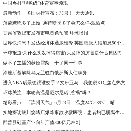
中国乡村“现象级”体育赛事频现
最新动作！多国央行宣布：加息！_天天通讯
薄荷糖吃多了上瘾_薄荷糖吃多了会怎么样-观热点
甘肃省敦煌市发布雷电黄色预警 环球播报
世界快消息！发达经济体通胀难降 英国鹰派大幅加息50个基点
环球报道:为什么头发掉得厉害(头发掉的厉害是什么原因?)
做不了主播的薇娅雪梨，干了同一件事
泽连斯基解除乌克兰驻白俄罗斯大使职务
进入NBA后最想跟谁交手？文班亚马：我想说KD_焦点热文
环球关注：本轮高温是厄尔尼诺“惹祸”吗？
精彩看点：「滨州天气」6月23日，温度24℃~39℃，晴
实地探访银川烧烤店爆炸事故收救医院：患者均已脱离生命危险
鄯善县硅基产业向年产值300亿元冲刺