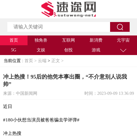
首页
独角兽
互联网
新消费
元宇宙
5G
文娱
创投
游戏
当前位置 :
首页 >
云端
>
正文 >
冲上热搜！95后的他凭本事出圈，“不介意别人说我
帅”
来源：中国新闻网
时间：2023-09-09 13:36:09
近日
#180小伙想当演员被爸爸骗去学评弹#
冲上热搜