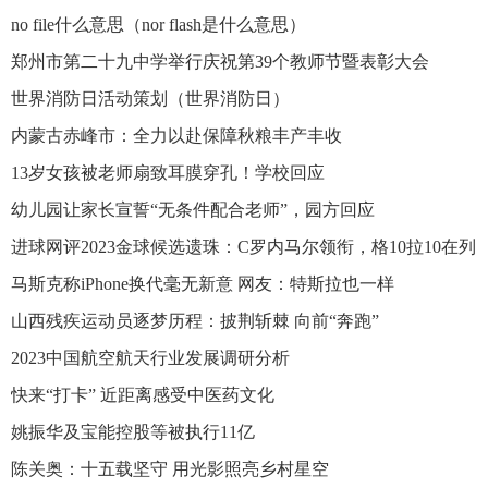
no file什么意思（nor flash是什么意思）
郑州市第二十九中学举行庆祝第39个教师节暨表彰大会
世界消防日活动策划（世界消防日）
内蒙古赤峰市：全力以赴保障秋粮丰产丰收
13岁女孩被老师扇致耳膜穿孔！学校回应
幼儿园让家长宣誓“无条件配合老师”，园方回应
进球网评2023金球候选遗珠：C罗内马尔领衔，格10拉10在列
马斯克称iPhone换代毫无新意 网友：特斯拉也一样
山西残疾运动员逐梦历程：披荆斩棘 向前“奔跑”
2023中国航空航天行业发展调研分析
快来“打卡” 近距离感受中医药文化
姚振华及宝能控股等被执行11亿
陈关奥：十五载坚守 用光影照亮乡村星空