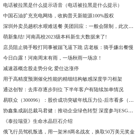
电话被拉黑是什么提示语音（电话被拉黑是什么提示）
中国石油扩充充电网络，收购普天新能源100%股权
深圳外卖员趟积水艰难送餐 美团回应：一般会限制，此次会核实调查
萌新集结! 河南高校2023级本科新生大数据来了!
店员阻止骑手殴打同事被踹飞逼下跪 店老板：骑手嫌出餐慢
今日白露！河南周末有雨，一场秋雨一场凉！
减速器概念股走势分化 爱仕达涨停
用于高精度预测催化性能的精细结构敏感深度学习框架
通达创智：去库存逐步到位 下半年客户有陆续加单情况
易联众（300096）：股价成功突破年线压力位-后市看多（涨）（09-08）
协鑫集成副总裁马君健：推动企业绿色转型 深度参与ESG治理
《泰拉瑞亚》生命水晶巨石介绍
俄飞行员驾机叛逃，用一架米8两名战友，换取50万美元奖金