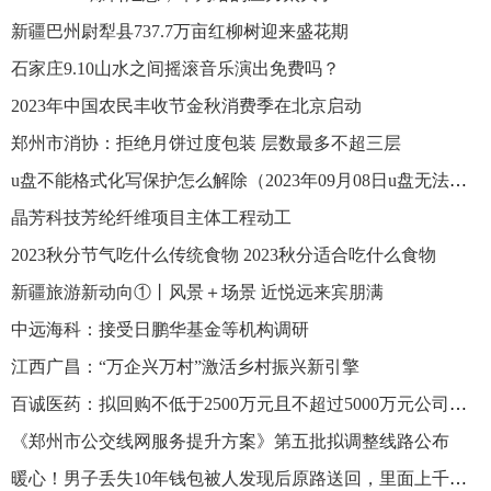
新疆巴州尉犁县737.7万亩红柳树迎来盛花期
石家庄9.10山水之间摇滚音乐演出免费吗？
2023年中国农民丰收节金秋消费季在北京启动
郑州市消协：拒绝月饼过度包装 层数最多不超三层
u盘不能格式化写保护怎么解除（2023年09月08日u盘无法格式化写保护怎么去掉）
晶芳科技芳纶纤维项目主体工程动工
2023秋分节气吃什么传统食物 2023秋分适合吃什么食物
新疆旅游新动向①丨风景＋场景 近悦远来宾朋满
中远海科：接受日鹏华基金等机构调研
江西广昌：“万企兴万村”激活乡村振兴新引擎
百诚医药：拟回购不低于2500万元且不超过5000万元公司股份
《郑州市公交线网服务提升方案》第五批拟调整线路公布
暖心！男子丢失10年钱包被人发现后原路送回，里面上千元现金分文不少