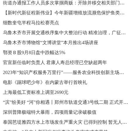
街道办通报工作人员多次掌掴商贩：开除并移交相关部门处置
【新时代新征程新伟业】今年新疆增殖放流濒危保护鱼类超千万尾
细数奎屯半程马拉松赛亮点
乌鲁木齐市开展交通秩序集中大整治行动 精准治理，广征民意，提升群众安全文明出行意识
乌鲁木齐市博物馆“文博讲堂”本月推出4场讲座
鄂资Ｂ股9月8日盘中跌幅达5%
官宣新任临时负责人 君康人寿总经理已空缺超两年
2023年“知识产权服务万里行”——服务农业科技创新主场活动启动
电影《踢球吧少年》在内蒙古举行首映礼
上海最低工资标准上调至2690元
“滨”纷美好 “河”你相遇丨郑州市轨道交通3号线二期 正式开通运营
深圳普降极端特大暴雨，四项雨量记录破极值
泰国芭堤雅四方水上市场发生严重火灾 已得到控制 暂无人员伤亡