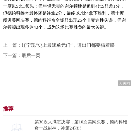
一度以5比1领先；但年轻无畏的谢尔顿硬是追到4比5只差1分，
但德约科维奇最终还是连拿2分，最终以7比4拿下胜利，第十度
闯进美网决赛，德约科维奇全场只出现25个非受迫性失误，但谢
尔顿顿出现多达43个，成为这场比赛胜负的最大关键。
上一篇：
辽宁现“史上最矮单元门”，进出门都要猫着腰
下一篇：
最后一页
X 关闭
推荐
第36次大满贯决赛，第10次美网决赛，德约科维
奇一战封神，冲第24冠！