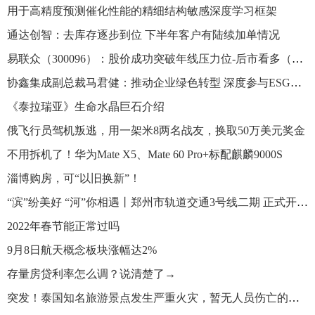
用于高精度预测催化性能的精细结构敏感深度学习框架
通达创智：去库存逐步到位 下半年客户有陆续加单情况
易联众（300096）：股价成功突破年线压力位-后市看多（涨）（09-08）
协鑫集成副总裁马君健：推动企业绿色转型 深度参与ESG治理
《泰拉瑞亚》生命水晶巨石介绍
俄飞行员驾机叛逃，用一架米8两名战友，换取50万美元奖金
不用拆机了！华为Mate X5、Mate 60 Pro+标配麒麟9000S
淄博购房，可“以旧换新”！
“滨”纷美好 “河”你相遇丨郑州市轨道交通3号线二期 正式开通运营
2022年春节能正常过吗
9月8日航天概念板块涨幅达2%
存量房贷利率怎么调？说清楚了→
突发！泰国知名旅游景点发生严重火灾，暂无人员伤亡的报告