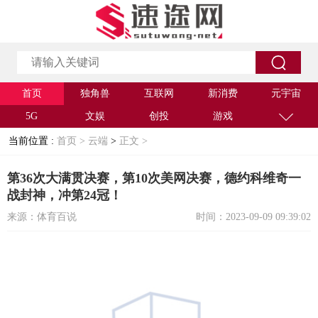
首页
独角兽
互联网
新消费
元宇宙
5G
文娱
创投
游戏
当前位置 :
首页 >
云端
>
正文 >
第36次大满贯决赛，第10次美网决赛，德约科维奇一
战封神，冲第24冠！
来源：体育百说
时间：2023-09-09 09:39:02