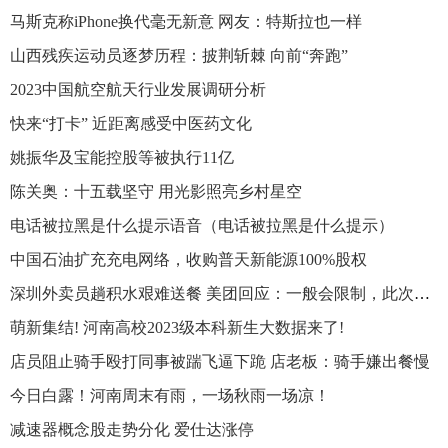
马斯克称iPhone换代毫无新意 网友：特斯拉也一样
山西残疾运动员逐梦历程：披荆斩棘 向前“奔跑”
2023中国航空航天行业发展调研分析
快来“打卡” 近距离感受中医药文化
姚振华及宝能控股等被执行11亿
陈关奥：十五载坚守 用光影照亮乡村星空
电话被拉黑是什么提示语音（电话被拉黑是什么提示）
中国石油扩充充电网络，收购普天新能源100%股权
深圳外卖员趟积水艰难送餐 美团回应：一般会限制，此次会核实调查
萌新集结! 河南高校2023级本科新生大数据来了!
店员阻止骑手殴打同事被踹飞逼下跪 店老板：骑手嫌出餐慢
今日白露！河南周末有雨，一场秋雨一场凉！
减速器概念股走势分化 爱仕达涨停