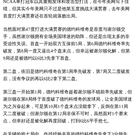
NCAA单打冠军以其重炮发球和攻击型打法，在今年美网写下佳
绩，但其实今年美网只不过是他第五度挑战大满贯赛，去年美网
首度打大满贯赛还在首轮就落败出局。
当然面对第47度打进大满贯赛的德约科维奇是首度与谢尔顿交
手，虽然谢尔顿拥有全场美国球迷的助阵，但还是出现太多的非
受迫性失误。首盘一开始双方互保前5局，第6局德约科维奇率先
破发，第8局一度又逼出4个盘末点，但幸运被谢尔顿化解，但第
9局还是被德约以6比3先拿下首盘。
第二盘，依旧是德约科维奇在第5局率先破发，第7局又二度破发
后，没有争议的再以6比2拿下第二盘。
第三盘一开始第1局，德约科维奇趁着谢尔顿不稳前率先破发，但
谢尔顿在第8局终于首度破了德约科维奇的发球局，让全美国球迷
为之兴奋起来，可是第10局1个盘末点没能拿下，反倒在第11局
又二度被破；但谢尔顿在第12局非保不可时，虽然面对1个赛末
点，但幸好还是被化解再度回破，打到6比6平手抢七。
在关键的抢七局中，作战经验丰富的德约科维奇先拿下3分领先，