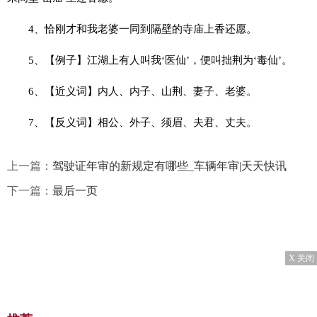
4、恰刚才和我老婆一同到隔壁的寺庙上香还愿。
5、【例子】江湖上有人叫我‘医仙’，便叫拙荆为‘毒仙’。
6、【近义词】内人、内子、山荆、妻子、老婆。
7、【反义词】相公、外子、须眉、夫君、丈夫。
上一篇：
驾驶证年审的新规定有哪些_车辆年审|天天快讯
下一篇：
最后一页
X 关闭