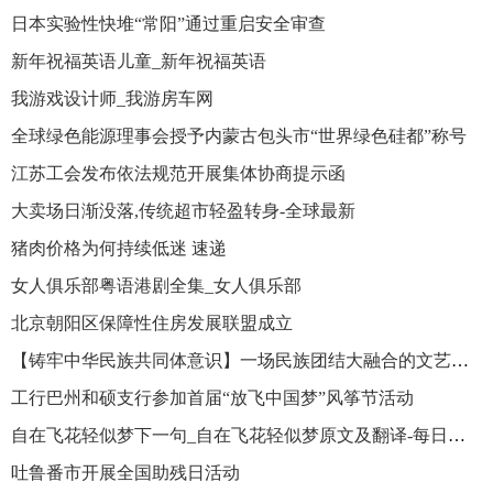
日本实验性快堆“常阳”通过重启安全审查
新年祝福英语儿童_新年祝福英语
我游戏设计师_我游房车网
全球绿色能源理事会授予内蒙古包头市“世界绿色硅都”称号
江苏工会发布依法规范开展集体协商提示函
大卖场日渐没落,传统超市轻盈转身-全球最新
猪肉价格为何持续低迷 速递
女人俱乐部粤语港剧全集_女人俱乐部
北京朝阳区保障性住房发展联盟成立
【铸牢中华民族共同体意识】一场民族团结大融合的文艺盛宴
工行巴州和硕支行参加首届“放飞中国梦”风筝节活动
自在飞花轻似梦下一句_自在飞花轻似梦原文及翻译-每日观察
吐鲁番市开展全国助残日活动