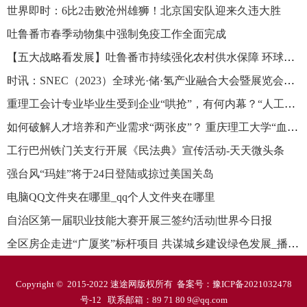
世界即时：6比2击败沧州雄狮！北京国安队迎来久违大胜
吐鲁番市春季动物集中强制免疫工作全面完成
【五大战略看发展】吐鲁番市持续强化农村供水保障 环球时快讯
时讯：SNEC（2023）全球光·储·氢产业融合大会暨展览会在上海举行
重理工会计专业毕业生受到企业“哄抢”，有何内幕？“人工智能+”培养模式值得一提！_环球快资讯
如何破解人才培养和产业需求“两张皮”？ 重庆理工大学“血缘式”现代产业学院交出 “硬核”答卷-全球球精选
工行巴州铁门关支行开展《民法典》宣传活动-天天微头条
强台风“玛娃”将于24日登陆或掠过美国关岛
电脑QQ文件夹在哪里_qq个人文件夹在哪里
自治区第一届职业技能大赛开展三签约活动|世界今日报
全区房企走进“广厦奖”标杆项目 共谋城乡建设绿色发展_播资讯
Copyright © 2015-2022 速途网版权所有 备案号：
豫ICP备2021032478
号-12
联系邮箱：89 71 80 9@qq.com