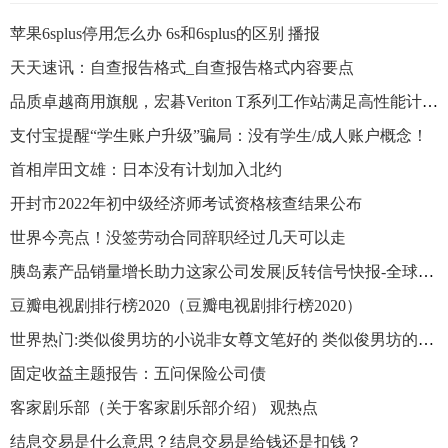
苹果6splus停用怎么办 6s和6splus的区别 播报
天天速讯：自查报告格式_自查报告格式内容要点
品质卓越商用旗舰，宏碁Veriton T系列工作站满足高性能计算需求
支付宝提醒“学生账户升级”骗局：没有学生/成人账户概念！
首相岸田文雄：日本没有计划加入北约
开封市2022年初中级经济师考试资格核查结果公布
世界今亮点！没签劳动合同辞职经过几天可以走
胰岛素产品销量增长助力这家公司发展|反转信号快报-全球新动态
豆瓣电视剧排行榜2020（豆瓣电视剧排行榜2020）
世界热门:类似俊男坊的小说非女尊文笔好的 类似俊男坊的小说
固定收益主题报告：五问保险公司债
客家剧乐部（关于客家剧乐部介绍） 观热点
结息交易是什么意思？结息交易是给钱还是扣钱？