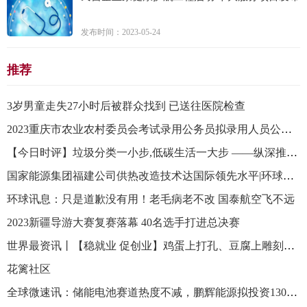
发布时间：2023-05-24
推荐
3岁男童走失27小时后被群众找到 已送往医院检查
2023重庆市农业农村委员会考试录用公务员拟录用人员公示公告
【今日时评】垃圾分类一小步,低碳生活一大步 ——纵深推进垃圾分类系列谈之一
国家能源集团福建公司供热改造技术达国际领先水平|环球热文
环球讯息：只是道歉没有用！老毛病老不改 国泰航空飞不远
2023新疆导游大赛复赛落幕 40名选手打进总决赛
世界最资讯丨【稳就业 促创业】鸡蛋上打孔、豆腐上雕刻、面条细如发丝…… 带你揭秘这些绝活是如何练成的
花篱社区
全球微速讯：储能电池赛道热度不减，鹏辉能源拟投资130亿元加码储能电池