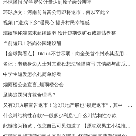
环球播报:光学定位计量达到原子级分辨率
环球热文：河南前首富公司即将退市，何以至此？
视频 | “送戏下乡”暖民心 提升村民幸福感
螺纹钢终端需求延续疲弱 预计短期铁矿石或震荡盘整
当前短讯！骆岗公园建设酣
【全球聚看点】TikTok不甘示弱：向全美首个封杀其应用程序的蒙大拿州发难
名记：老詹身边人士对其退役想法轻描淡写 其情绪与甜瓜退役有关 热头条
中学生短发怎么扎简单好看
烟雨楼公会宣言_烟雨楼公会
足协追罚阿齐兹合理吗？
又有2只A股宣告退市！这2只地产股也"锁定退市"，其中一家曾获恒大控股…_环球百事通
什么叫结构性存款?一般多少利息?_什么叫结构性存款
此链接为预览，仅您自己可见知道了 【原耽双男主小说推荐】《不想再卑微》夸克浏览器