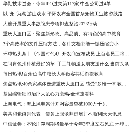
华勤技术过会：今年IPO过关第117家 中金公司过4单
以“宠”为媒 游山戏水 平阳发布全国首条宠物工业旅游线路
大连开展重大事故隐患专项排查整治2023行动
重庆大渡口区：聚焦新形态、高品质、有特色的高中教育
3个高效率的文件压缩方法，各种文档都能一键压缩变小
环球热头条丨《帝国时代4》开发商宣布裁员 上百名员工将受影响
在阿肯色州种植最好的草_手工礼物送女朋友送什么 当前头条
每日热讯!百余位高中校长大学做客共话衔接教育
焦点热讯:40余家媒体走进重庆大渡口区 感受“多维一体 教育大渡”
基因编辑细胞治疗大鼠心力衰竭-全球速看料
上海电气：海上风电累计并网容量突破1000万千瓦
美共和党谈判代表：债务上限谈判进展并不顺利|天天讯息
中信证券：本轮库存周期将最早于今年3季度左右见底 环球快报